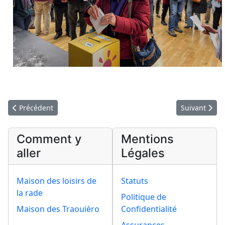
Article précédent : Remise du bénéfice du tournois du 19 nov
Article suiva
Précédent
Suivant
Comment y
Mentions
aller
Légales
Maison des loisirs de
Statuts
la rade
Politique de
Maison des Traouièro
Confidentialité