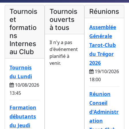
Tournois
Tournois
Réunions
et
ouverts
formatio
à tous
Assemblée
ns
Générale
Il n'y a pas
Internes
Tarot-Club
d'événement
au Club
du Trégor
planifié à
2026
venir.
Tournois
19/10/2026
du Lundi
18:00
10/08/2026
13:45
Réunion
Conseil
Formation
d'Administr
débutants
ation
du Jeudi