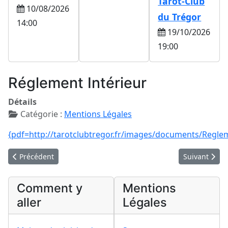
Tarot-Club
10/08/2026
du Trégor
14:00
19/10/2026
19:00
Réglement Intérieur
Détails
Catégorie :
Mentions Légales
{pdf=http://tarotclubtregor.fr/images/documents/Regl
Article précédent : Contrat et Attestation d'assurance
Article suivan
Précédent
Suivant
Comment y
Mentions
aller
Légales