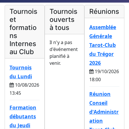
Tournois
Tournois
Réunions
et
ouverts
formatio
à tous
Assemblée
ns
Générale
Il n'y a pas
Internes
Tarot-Club
d'événement
au Club
du Trégor
planifié à
2026
venir.
Tournois
19/10/2026
du Lundi
18:00
10/08/2026
13:45
Réunion
Conseil
Formation
d'Administr
débutants
ation
du Jeudi